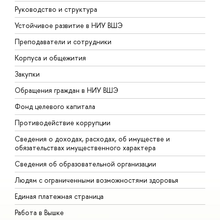
Руководство и структура
Д
Устойчивое развитие в НИУ ВШЭ
О
Преподаватели и сотрудники
П
Корпуса и общежития
В
Закупки
П
Обращения граждан в НИУ ВШЭ
А
Фонд целевого капитала
Д
Противодействие коррупции
Ц
Сведения о доходах, расходах, об имуществе и
Б
обязательствах имущественного характера
О
Сведения об образовательной организации
О
Людям с ограниченными возможностями здоровья
Единая платежная страница
Работа в Вышке