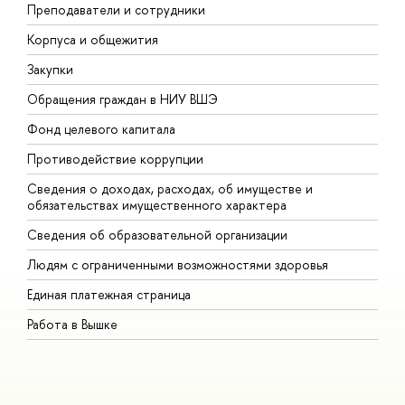
Преподаватели и сотрудники
П
Корпуса и общежития
В
Закупки
П
Обращения граждан в НИУ ВШЭ
А
Фонд целевого капитала
Д
Противодействие коррупции
Ц
Сведения о доходах, расходах, об имуществе и
Б
обязательствах имущественного характера
О
Сведения об образовательной организации
О
Людям с ограниченными возможностями здоровья
Единая платежная страница
Работа в Вышке