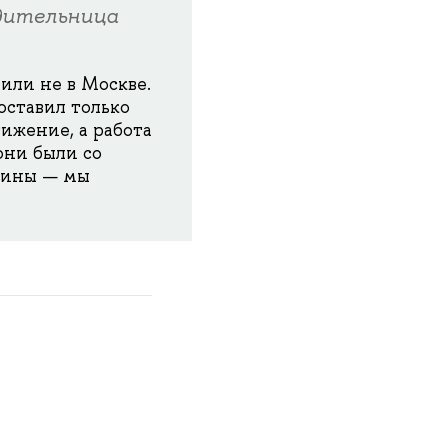
дительница
или не в Москве.
оставил только
ижение, а работа
они были со
дины — мы