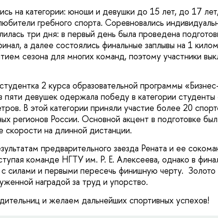
ь на категории: юноши и девушки до 15 лет, до 17 лет,
любители гребного спорта. Соревновались индивидуально
лилась три дня: в первый день была проведена подготов
финал, а далее состоялись финальные заплывы на 1 кило
тием сезона для многих команд, поэтому участники вык
 студентка 2 курса образовательной программы «Бизнес
з пяти девушек одержала победу в категории студенты 
тров. В этой категории приняли участие более 20 спорт
ных регионов России. Основной акцент в подготовке был
е скорости на длинной дистанции.
зультатам предварительного заезда Рената и ее сокома
ступая команде НГТУ им. Р. Е. Алексеева, однако в фин
 с силами и первыми пересечь финишную черту. Золото
уженной наградой за труд и упорство.
ительниц и желаем дальнейших спортивных успехов!