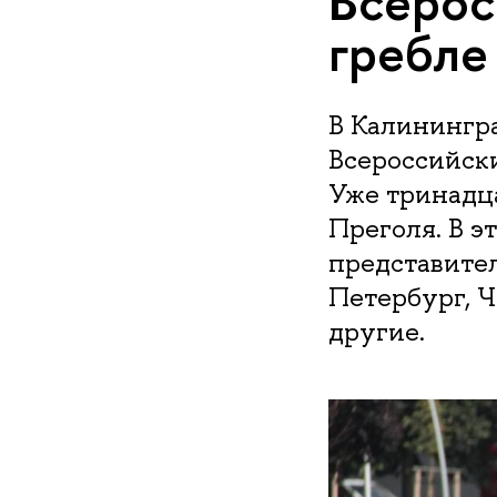
Всерос
гребле
В Калинингра
Всероссийски
Уже тринадца
Преголя. В э
представител
Петербург, Ч
другие.