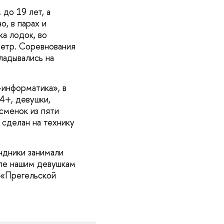
 до 19 лет, а
, в парах и
ка лодок, во
метр. Соревнования
ладывались на
-информатика», в
4+, девушки,
сменок из пяти
 сделан на технику
ндники занимали
але нашим девушкам
 «Прегельской