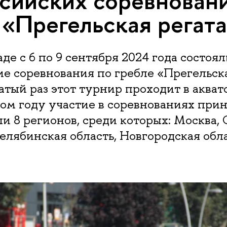
сийских соревнован
 «Прегельская регат
де с 6 по 9 сентября 2024 года состоял
е соревнования по гребле «Прегельска
тый раз этот турнир проходит в акват
том году участие в соревнованиях при
и 8 регионов, среди которых: Москва, 
елябинская область, Новгородская обла