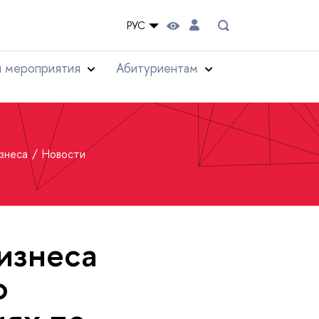
РУС
и мероприятия
Абитуриентам
изнеса
Новости
изнеса
о