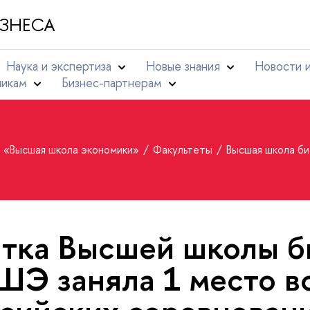
ЗНЕСА
Наука и экспертиза
Новые знания
Новости 
никам
Бизнес-партнерам
т «Высшая школа экономики»
Факультеты
Высшая школа б
тка Высшей школы б
Э заняла 1 место в