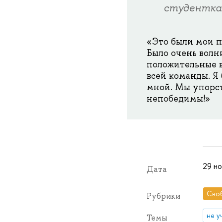
студентка
«Это были мои п
Было очень волн
положительные в
всей команды. Я 
мной. Мы упорст
непобедимы!»
29 но
Дата
Сво
Рубрики
не у
Темы