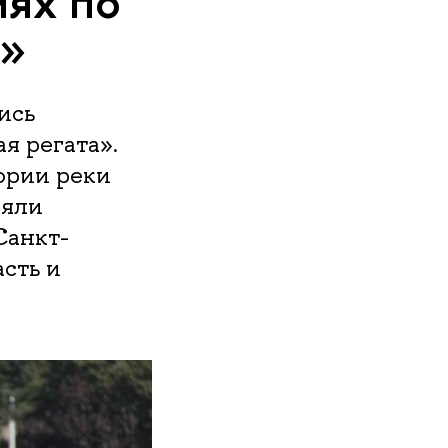
иях по
а»
ись
я регата».
ории реки
няли
Санкт-
сть и