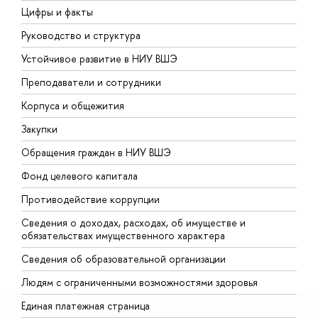
Цифры и факты
Л
Руководство и структура
Д
Устойчивое развитие в НИУ ВШЭ
О
Преподаватели и сотрудники
П
Корпуса и общежития
В
Закупки
П
Обращения граждан в НИУ ВШЭ
А
Фонд целевого капитала
Д
Противодействие коррупции
Ц
Сведения о доходах, расходах, об имуществе и
Б
обязательствах имущественного характера
О
Сведения об образовательной организации
О
Людям с ограниченными возможностями здоровья
Единая платежная страница