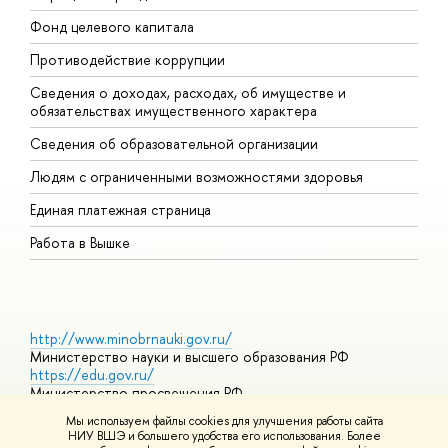
Фонд целевого капитала
Д
Противодействие коррупции
Ц
Сведения о доходах, расходах, об имуществе и
Б
обязательствах имущественного характера
О
Сведения об образовательной организации
О
Людям с ограниченными возможностями здоровья
Единая платежная страница
Работа в Вышке
http://www.minobrnauki.gov.ru/
Министерство науки и высшего образования РФ
https://edu.gov.ru/
Министерство просвещения РФ
https://elearning.hse.ru/mooc
Мы используем файлы cookies для улучшения работы сайта
Массовые открытые онлайн-курсы
НИУ ВШЭ и большего удобства его использования. Более