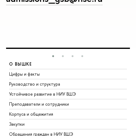
О ВЫШКЕ
Цифры и факты
Л
Руководство и структура
Д
Устойчивое развитие в НИУ ВШЭ
О
Преподаватели и сотрудники
П
Корпуса и общежития
В
Закупки
П
Обращения граждан в НИУ ВШЭ
А