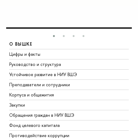
О ВЫШКЕ
Цифры и факты
Л
Руководство и структура
Д
Устойчивое развитие в НИУ ВШЭ
О
Преподаватели и сотрудники
П
Корпуса и общежития
В
Закупки
П
Обращения граждан в НИУ ВШЭ
А
Фонд целевого капитала
Д
Противодействие коррупции
Ц