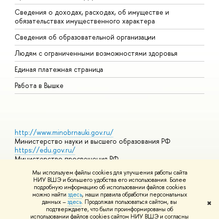
Сведения о доходах, расходах, об имуществе и
Б
обязательствах имущественного характера
О
Сведения об образовательной организации
О
Людям с ограниченными возможностями здоровья
Единая платежная страница
Работа в Вышке
http://www.minobrnauki.gov.ru/
Министерство науки и высшего образования РФ
https://edu.gov.ru/
Министерство просвещения РФ
https://elearning.hse.ru/mooc
Мы используем файлы cookies для улучшения работы сайта
Массовые открытые онлайн-курсы
НИУ ВШЭ и большего удобства его использования. Более
подробную информацию об использовании файлов cookies
можно найти
здесь
, наши правила обработки персональных
данных –
здесь
. Продолжая пользоваться сайтом, вы
✖
© НИУ ВШЭ 1993–2026
Адреса и контакты
Условия
подтверждаете, что были проинформированы об
использования материалов
Политика конфиденциальности
Карта
использовании файлов cookies сайтом НИУ ВШЭ и согласны