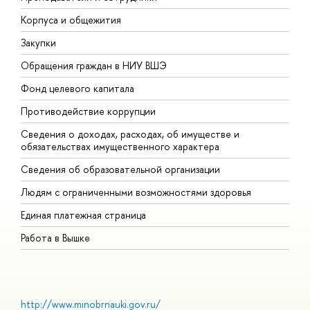
Корпуса и общежития
В
Закупки
П
Обращения граждан в НИУ ВШЭ
А
Фонд целевого капитала
Д
Противодействие коррупции
Ц
Сведения о доходах, расходах, об имуществе и
Б
обязательствах имущественного характера
О
Сведения об образовательной организации
О
Людям с ограниченными возможностями здоровья
Единая платежная страница
Работа в Вышке
http://www.minobrnauki.gov.ru/