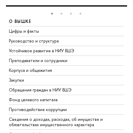
О ВЫШКЕ
Цифры и факты
Л
Руководство и структура
Д
Устойчивое развитие в НИУ ВШЭ
О
Преподаватели и сотрудники
П
Корпуса и общежития
В
Закупки
П
Обращения граждан в НИУ ВШЭ
А
Фонд целевого капитала
Д
Противодействие коррупции
Ц
Сведения о доходах, расходах, об имуществе и
Б
обязательствах имущественного характера
О