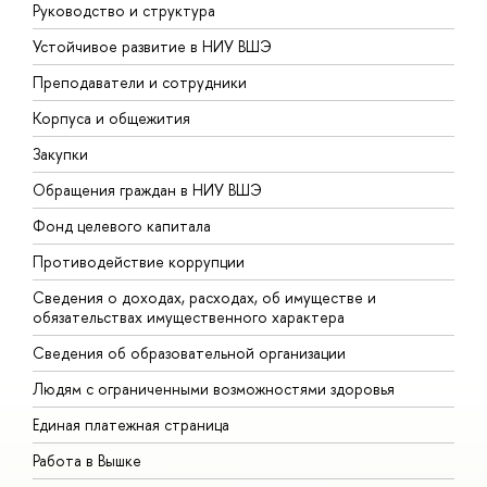
Руководство и структура
Д
Устойчивое развитие в НИУ ВШЭ
О
Преподаватели и сотрудники
П
Корпуса и общежития
В
Закупки
П
Обращения граждан в НИУ ВШЭ
А
Фонд целевого капитала
Д
Противодействие коррупции
Ц
Сведения о доходах, расходах, об имуществе и
Б
обязательствах имущественного характера
О
Сведения об образовательной организации
О
Людям с ограниченными возможностями здоровья
Единая платежная страница
Работа в Вышке