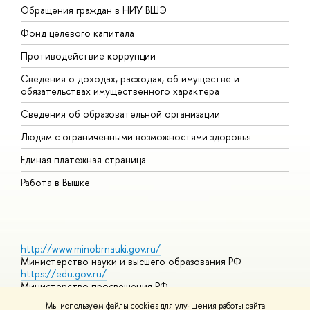
Обращения граждан в НИУ ВШЭ
А
Фонд целевого капитала
Д
Противодействие коррупции
Ц
Сведения о доходах, расходах, об имуществе и
Б
обязательствах имущественного характера
О
Сведения об образовательной организации
О
Людям с ограниченными возможностями здоровья
Единая платежная страница
Работа в Вышке
http://www.minobrnauki.gov.ru/
Министерство науки и высшего образования РФ
https://edu.gov.ru/
Министерство просвещения РФ
https://elearning.hse.ru/mooc
Мы используем файлы cookies для улучшения работы сайта