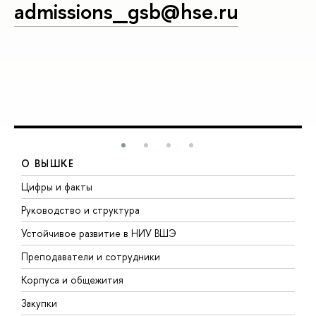
admissions_gsb@hse.ru
О ВЫШКЕ
Цифры и факты
Л
Руководство и структура
Д
Устойчивое развитие в НИУ ВШЭ
О
Преподаватели и сотрудники
П
Корпуса и общежития
В
Закупки
П