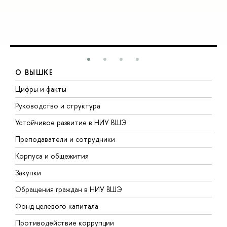
О ВЫШКЕ
Цифры и факты
Л
Руководство и структура
Д
Устойчивое развитие в НИУ ВШЭ
О
Преподаватели и сотрудники
П
Корпуса и общежития
В
Закупки
П
Обращения граждан в НИУ ВШЭ
А
Фонд целевого капитала
Д
Противодействие коррупции
Ц