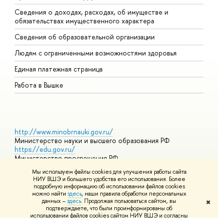
Сведения о доходах, расходах, об имуществе и
Б
обязательствах имущественного характера
О
Сведения об образовательной организации
О
Людям с ограниченными возможностями здоровья
Единая платежная страница
Работа в Вышке
http://www.minobrnauki.gov.ru/
Министерство науки и высшего образования РФ
https://edu.gov.ru/
Министерство просвещения РФ
https://elearning.hse.ru/mooc
Мы используем файлы cookies для улучшения работы сайта
Массовые открытые онлайн-курсы
НИУ ВШЭ и большего удобства его использования. Более
подробную информацию об использовании файлов cookies
можно найти
здесь
, наши правила обработки персональных
данных –
здесь
. Продолжая пользоваться сайтом, вы
✖
© НИУ ВШЭ 1993–2026
Адреса и контакты
Условия
подтверждаете, что были проинформированы об
использования материалов
Политика конфиденциальности
Карта
использовании файлов cookies сайтом НИУ ВШЭ и согласны