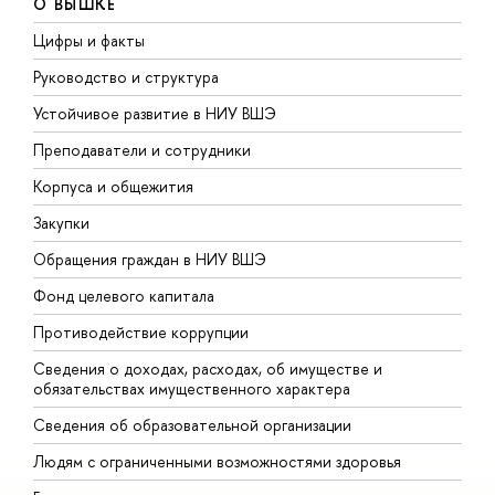
О ВЫШКЕ
Цифры и факты
Л
Руководство и структура
Д
Устойчивое развитие в НИУ ВШЭ
О
Преподаватели и сотрудники
П
Корпуса и общежития
В
Закупки
П
Обращения граждан в НИУ ВШЭ
А
Фонд целевого капитала
Д
Противодействие коррупции
Ц
Сведения о доходах, расходах, об имуществе и
Б
обязательствах имущественного характера
О
Сведения об образовательной организации
О
Людям с ограниченными возможностями здоровья