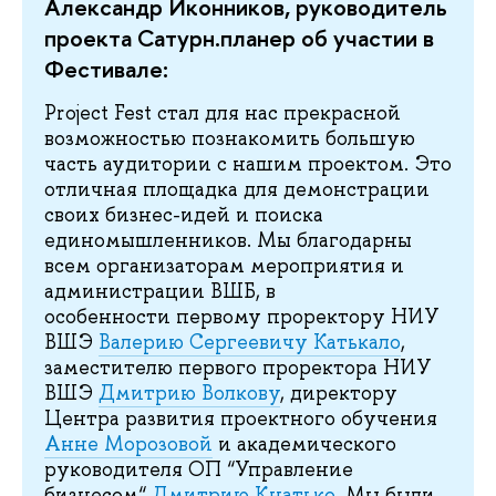
Александр Иконников, руководитель
проекта Сатурн.планер об участии в
Фестивале:
Project Fest стал для нас прекрасной
возможностью познакомить большую
часть аудитории с нашим проектом. Это
отличная площадка для демонстрации
своих бизнес-идей и поиска
единомышленников. Мы благодарны
всем организаторам мероприятия и
администрации ВШБ, в
особенности первому проректору НИУ
ВШЭ
Валерию Сергеевичу Катькало
,
заместителю первого проректора НИУ
ВШЭ
Дмитрию Волкову
, директору
Центра развития проектного обучения
Анне Морозовой
и академического
руководителя ОП “Управление
бизнесом“
Дмитрию Кнатько
. Мы были