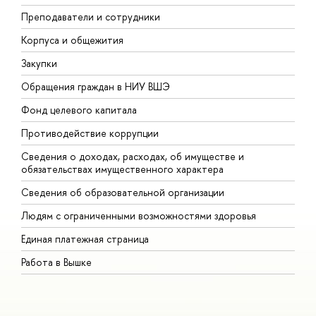
Преподаватели и сотрудники
П
Корпуса и общежития
В
Закупки
П
Обращения граждан в НИУ ВШЭ
А
Фонд целевого капитала
Д
Противодействие коррупции
Ц
Сведения о доходах, расходах, об имуществе и
Б
обязательствах имущественного характера
О
Сведения об образовательной организации
О
Людям с ограниченными возможностями здоровья
Единая платежная страница
Работа в Вышке