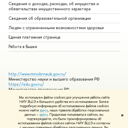
Сведения о доходах, расходах, об имуществе и
Б
обязательствах имущественного характера
О
Сведения об образовательной организации
О
Людям с ограниченными возможностями здоровья
Единая платежная страница
Работа в Вышке
http://www.minobrnauki.gov.ru/
Министерство науки и высшего образования РФ
https://edu.gov.ru/
Министерство просвещения РФ
https://elearning.hse.ru/mooc
Мы используем файлы cookies для улучшения работы сайта
Массовые открытые онлайн-курсы
НИУ ВШЭ и большего удобства его использования. Более
подробную информацию об использовании файлов cookies
можно найти
здесь
, наши правила обработки персональных
данных –
здесь
. Продолжая пользоваться сайтом, вы
✖
© НИУ ВШЭ 1993–2026
Адреса и контакты
Условия
подтверждаете, что были проинформированы об
использования материалов
Политика конфиденциальности
Карта
использовании файлов cookies сайтом НИУ ВШЭ и согласны
сайта
с нашими правилами обработки персональных данных. Вы