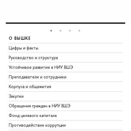
О ВЫШКЕ
Цифры и факты
Л
Руководство и структура
Д
Устойчивое развитие в НИУ ВШЭ
О
Преподаватели и сотрудники
П
Корпуса и общежития
В
Закупки
П
Обращения граждан в НИУ ВШЭ
А
Фонд целевого капитала
Д
Противодействие коррупции
Ц