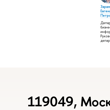
Зарам
Евген
Петр
Депа
бизне
инфор
Руков
депар
119049, Моск