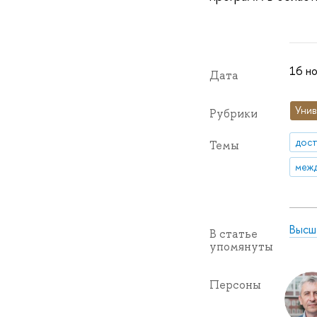
16 но
Дата
Унив
Рубрики
дос
Темы
межд
Высш
В статье
упомянуты
Персоны