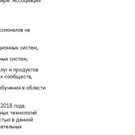
мире. Ассоциация
ссионалов на
ционных систем,
ных систем,
луг и продуктов
их сообществ,
обучения в области
2018 года.
ных технологий
стью в данной
вательных