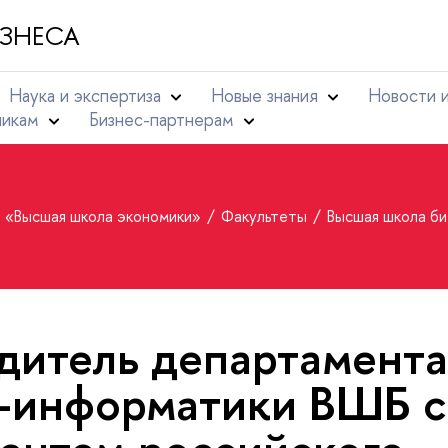
ЗНЕСА
Наука и экспертиза
Новые знания
Новости 
никам
Бизнес-партнерам
т «Высшая школа экономики»
Факультеты
Высшая школа б
дитель департамента
-информатики ВШБ с