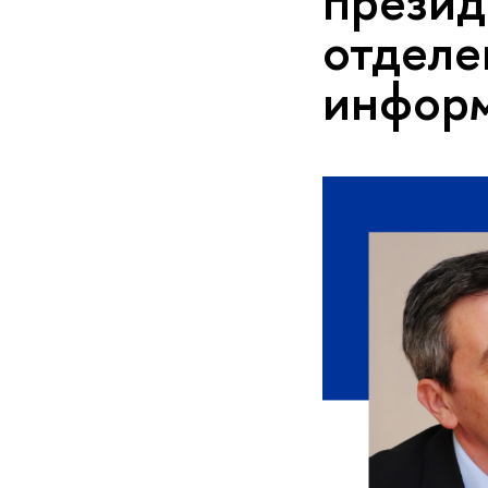
презид
отделе
инфор