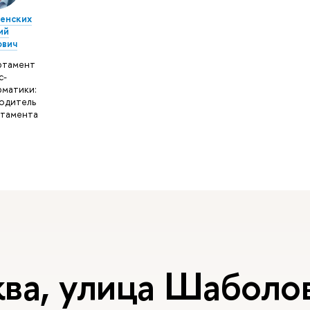
енских
ий
ович
ртамент
с-
матики:
одитель
тамента
ва, улица Шаболов