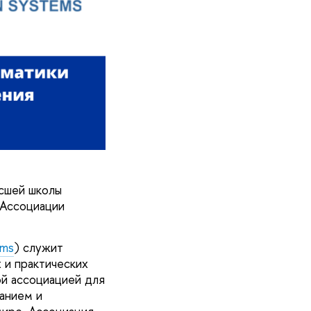
сшей школы
 Ассоциации
ems
) служит
 и практических
ой ассоциацией для
ванием и