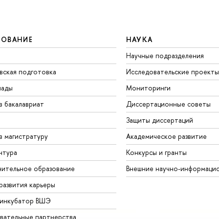
ЗОВАНИЕ
НАУКА
Научные подразделения
вская подготовка
Исследовательские проекты
иады
Мониторинги
в бакалавриат
Диссертационные советы
Защиты диссертаций
в магистратуру
Академическое развитие
нтура
Конкурсы и гранты
ительное образование
Внешние научно-информаци
развития карьеры
-инкубатор ВШЭ
вательные партнерства