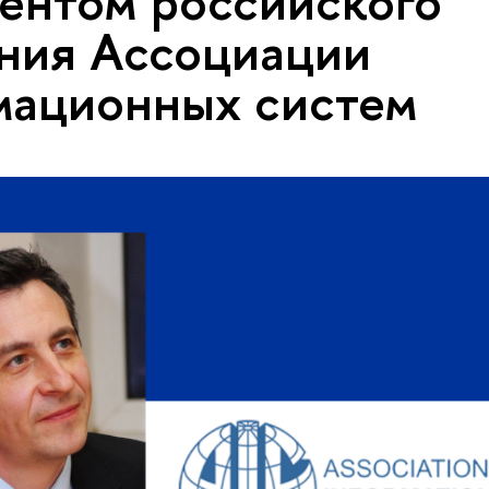
ентом российского
ния Ассоциации
мационных систем