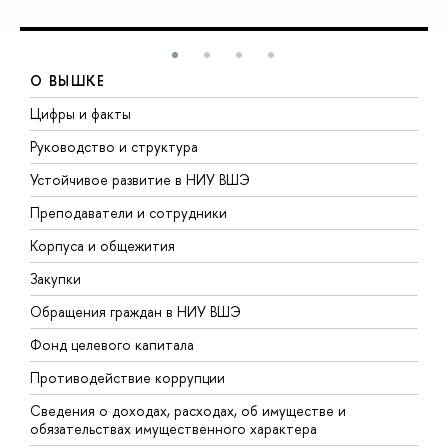
О ВЫШКЕ
Цифры и факты
Л
Руководство и структура
Д
Устойчивое развитие в НИУ ВШЭ
О
Преподаватели и сотрудники
П
Корпуса и общежития
В
Закупки
П
Обращения граждан в НИУ ВШЭ
А
Фонд целевого капитала
Д
Противодействие коррупции
Ц
Сведения о доходах, расходах, об имуществе и
Б
обязательствах имущественного характера
О