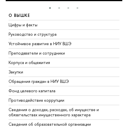
О ВЫШКЕ
Цифры и факты
Л
Руководство и структура
Д
Устойчивое развитие в НИУ ВШЭ
О
Преподаватели и сотрудники
П
Корпуса и общежития
В
Закупки
П
Обращения граждан в НИУ ВШЭ
А
Фонд целевого капитала
Д
Противодействие коррупции
Ц
Сведения о доходах, расходах, об имуществе и
Б
обязательствах имущественного характера
О
Сведения об образовательной организации