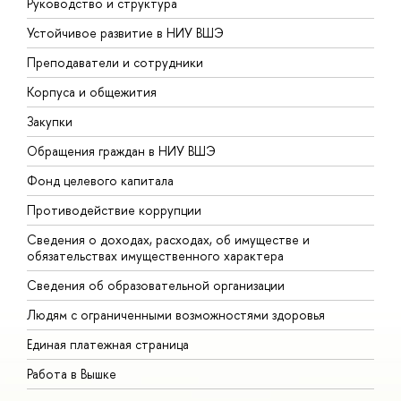
Руководство и структура
Д
Устойчивое развитие в НИУ ВШЭ
О
Преподаватели и сотрудники
П
Корпуса и общежития
В
Закупки
П
Обращения граждан в НИУ ВШЭ
А
Фонд целевого капитала
Д
Противодействие коррупции
Ц
Сведения о доходах, расходах, об имуществе и
Б
обязательствах имущественного характера
О
Сведения об образовательной организации
О
Людям с ограниченными возможностями здоровья
Единая платежная страница
Работа в Вышке