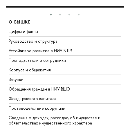
О ВЫШКЕ
Цифры и факты
Л
Руководство и структура
Д
Устойчивое развитие в НИУ ВШЭ
О
Преподаватели и сотрудники
П
Корпуса и общежития
В
Закупки
П
Обращения граждан в НИУ ВШЭ
А
Фонд целевого капитала
Д
Противодействие коррупции
Ц
Сведения о доходах, расходах, об имуществе и
Б
обязательствах имущественного характера
О