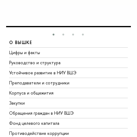
О ВЫШКЕ
Цифры и факты
Л
Руководство и структура
Д
Устойчивое развитие в НИУ ВШЭ
О
Преподаватели и сотрудники
П
Корпуса и общежития
В
Закупки
П
Обращения граждан в НИУ ВШЭ
А
Фонд целевого капитала
Д
Противодействие коррупции
Ц