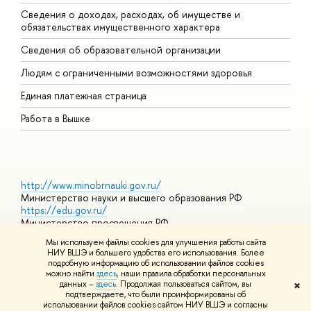
Сведения о доходах, расходах, об имуществе и
Б
обязательствах имущественного характера
О
Сведения об образовательной организации
О
Людям с ограниченными возможностями здоровья
Единая платежная страница
Работа в Вышке
http://www.minobrnauki.gov.ru/
Министерство науки и высшего образования РФ
https://edu.gov.ru/
Министерство просвещения РФ
https://elearning.hse.ru/mooc
Мы используем файлы cookies для улучшения работы сайта
Массовые открытые онлайн-курсы
НИУ ВШЭ и большего удобства его использования. Более
подробную информацию об использовании файлов cookies
можно найти
здесь
, наши правила обработки персональных
данных –
здесь
. Продолжая пользоваться сайтом, вы
✖
© НИУ ВШЭ 1993–2026
Адреса и контакты
Условия
подтверждаете, что были проинформированы об
использования материалов
Политика конфиденциальности
Карта
использовании файлов cookies сайтом НИУ ВШЭ и согласны
сайта