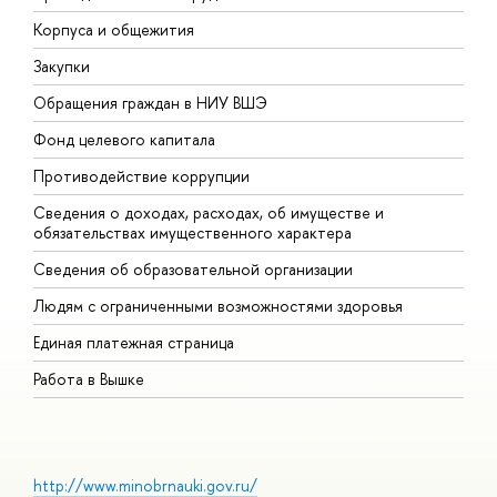
Корпуса и общежития
В
Закупки
П
Обращения граждан в НИУ ВШЭ
А
Фонд целевого капитала
Д
Противодействие коррупции
Ц
Сведения о доходах, расходах, об имуществе и
Б
обязательствах имущественного характера
О
Сведения об образовательной организации
О
Людям с ограниченными возможностями здоровья
Единая платежная страница
Работа в Вышке
http://www.minobrnauki.gov.ru/