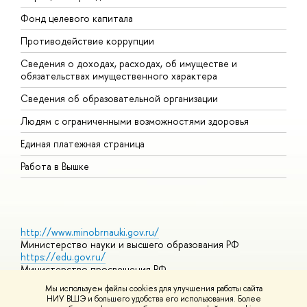
Фонд целевого капитала
Д
Противодействие коррупции
Ц
Сведения о доходах, расходах, об имуществе и
Б
обязательствах имущественного характера
О
Сведения об образовательной организации
О
Людям с ограниченными возможностями здоровья
Единая платежная страница
Работа в Вышке
http://www.minobrnauki.gov.ru/
Министерство науки и высшего образования РФ
https://edu.gov.ru/
Министерство просвещения РФ
https://elearning.hse.ru/mooc
Мы используем файлы cookies для улучшения работы сайта
Массовые открытые онлайн-курсы
НИУ ВШЭ и большего удобства его использования. Более