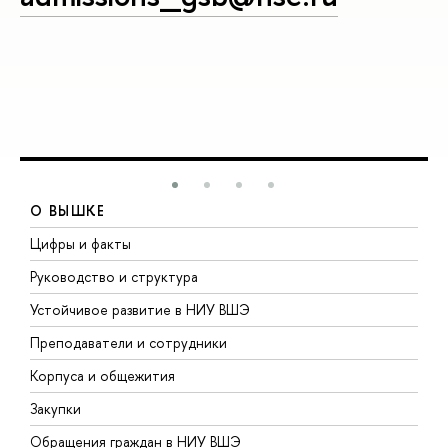
О ВЫШКЕ
Цифры и факты
Л
Руководство и структура
Д
Устойчивое развитие в НИУ ВШЭ
О
Преподаватели и сотрудники
П
Корпуса и общежития
В
Закупки
П
Обращения граждан в НИУ ВШЭ
А