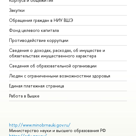
Корпуса и общежития
В
Закупки
П
Обращения граждан в НИУ ВШЭ
А
Фонд целевого капитала
Д
Противодействие коррупции
Ц
Сведения о доходах, расходах, об имуществе и
Б
обязательствах имущественного характера
О
Сведения об образовательной организации
О
Людям с ограниченными возможностями здоровья
Единая платежная страница
Работа в Вышке
http://www.minobrnauki.gov.ru/
Министерство науки и высшего образования РФ
https://edu.gov.ru/