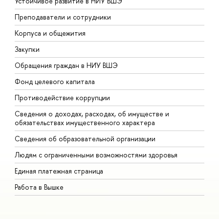
Устойчивое развитие в НИУ ВШЭ
О
Преподаватели и сотрудники
П
Корпуса и общежития
В
Закупки
П
Обращения граждан в НИУ ВШЭ
А
Фонд целевого капитала
Д
Противодействие коррупции
Ц
Сведения о доходах, расходах, об имуществе и
Б
обязательствах имущественного характера
О
Сведения об образовательной организации
О
Людям с ограниченными возможностями здоровья
Единая платежная страница
Работа в Вышке