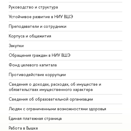
Руководство и структура
Д
Устойчивое развитие в НИУ ВШЭ
О
Преподаватели и сотрудники
П
Корпуса и общежития
В
Закупки
П
Обращения граждан в НИУ ВШЭ
А
Фонд целевого капитала
Д
Противодействие коррупции
Ц
Сведения о доходах, расходах, об имуществе и
Б
обязательствах имущественного характера
О
Сведения об образовательной организации
О
Людям с ограниченными возможностями здоровья
Единая платежная страница
Работа в Вышке