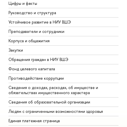
Цифры и факты
Л
Руководство и структура
Д
Устойчивое развитие в НИУ ВШЭ
О
Преподаватели и сотрудники
П
Корпуса и общежития
В
Закупки
П
Обращения граждан в НИУ ВШЭ
А
Фонд целевого капитала
Д
Противодействие коррупции
Ц
Сведения о доходах, расходах, об имуществе и
Б
обязательствах имущественного характера
О
Сведения об образовательной организации
О
Людям с ограниченными возможностями здоровья
Единая платежная страница