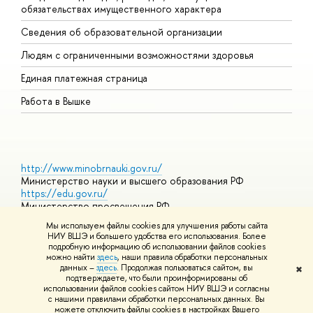
обязательствах имущественного характера
О
Сведения об образовательной организации
О
Людям с ограниченными возможностями здоровья
Единая платежная страница
Работа в Вышке
http://www.minobrnauki.gov.ru/
Министерство науки и высшего образования РФ
https://edu.gov.ru/
Министерство просвещения РФ
https://elearning.hse.ru/mooc
Мы используем файлы cookies для улучшения работы сайта
Массовые открытые онлайн-курсы
НИУ ВШЭ и большего удобства его использования. Более
подробную информацию об использовании файлов cookies
можно найти
здесь
, наши правила обработки персональных
данных –
здесь
. Продолжая пользоваться сайтом, вы
✖
© НИУ ВШЭ 1993–2026
Адреса и контакты
Условия
подтверждаете, что были проинформированы об
использования материалов
Политика конфиденциальности
Карта
использовании файлов cookies сайтом НИУ ВШЭ и согласны
сайта
с нашими правилами обработки персональных данных. Вы
Шрифты HSE Sans и HSE Slab разработаны в
Школе дизайна НИУ
можете отключить файлы cookies в настройках Вашего