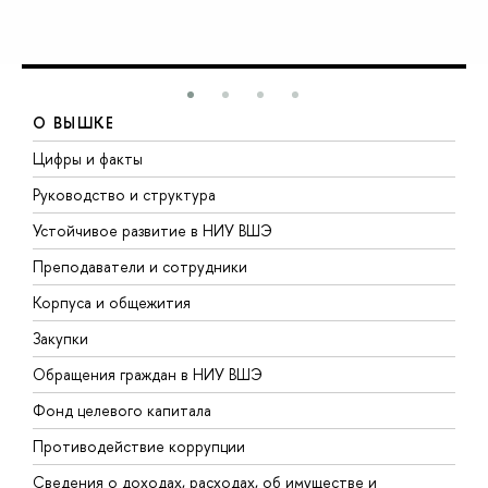
О ВЫШКЕ
Цифры и факты
Л
Руководство и структура
Д
Устойчивое развитие в НИУ ВШЭ
О
Преподаватели и сотрудники
П
Корпуса и общежития
В
Закупки
П
Обращения граждан в НИУ ВШЭ
А
Фонд целевого капитала
Д
Противодействие коррупции
Ц
Сведения о доходах, расходах, об имуществе и
Б