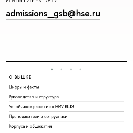
ИЛИ ПИШИТЕ НА ПОЧТУ
admissions_gsb@hse.ru
О ВЫШКЕ
Цифры и факты
Л
Руководство и структура
Д
Устойчивое развитие в НИУ ВШЭ
О
Преподаватели и сотрудники
П
Корпуса и общежития
В