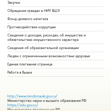
Закупки
П
Обращения граждан в НИУ ВШЭ
А
Фонд целевого капитала
Д
Противодействие коррупции
Ц
Сведения о доходах, расходах, об имуществе и
Б
обязательствах имущественного характера
О
Сведения об образовательной организации
О
Людям с ограниченными возможностями здоровья
Единая платежная страница
Работа в Вышке
http://www.minobrnauki.gov.ru/
Министерство науки и высшего образования РФ
https://edu.gov.ru/
Министерство просвещения РФ