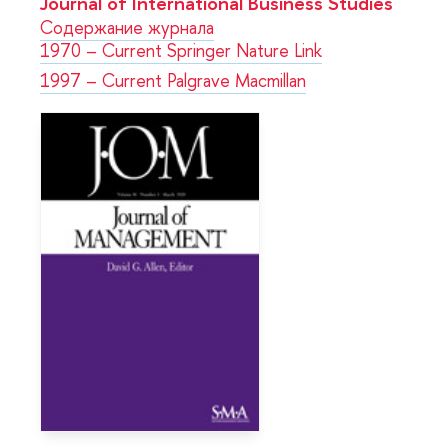
Journal of International Business Studies
Содержание журнала
1970 – Current Springer Nature Link
1997 – Current Palgrave Macmillan