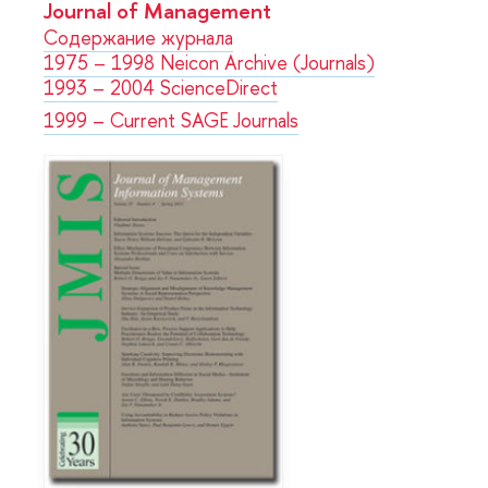
Journal of Management
Содержание журнала
1975 – 1998 Neicon Archive (Journals)
1993 – 2004 ScienceDirect
1999 – Current SAGE Journals