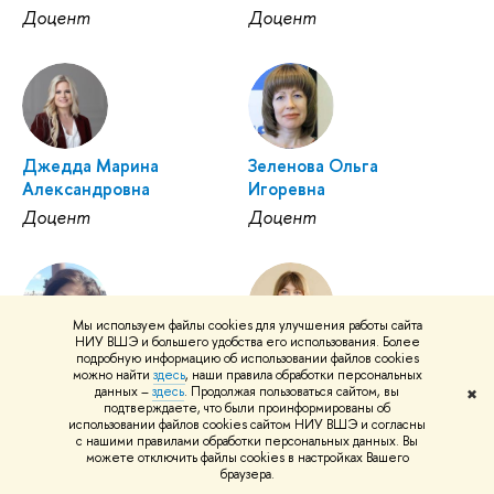
Доцент
Доцент
Джедда Марина
Зеленова Ольга
Александровна
Игоревна
Доцент
Доцент
Мы используем файлы cookies для улучшения работы сайта
НИУ ВШЭ и большего удобства его использования. Более
подробную информацию об использовании файлов cookies
Подвербных Ульяна
Чеглакова Людмила
можно найти
здесь
, наши правила обработки персональных
Сергеевна
Михайловна
данных –
здесь
. Продолжая пользоваться сайтом, вы
✖
подтверждаете, что были проинформированы об
Доцент
Доцент
использовании файлов cookies сайтом НИУ ВШЭ и согласны
с нашими правилами обработки персональных данных. Вы
можете отключить файлы cookies в настройках Вашего
браузера.