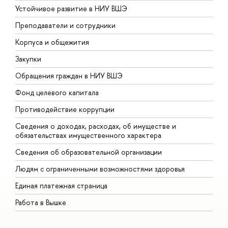
Устойчивое развитие в НИУ ВШЭ
О
Преподаватели и сотрудники
П
Корпуса и общежития
В
Закупки
П
Обращения граждан в НИУ ВШЭ
А
Фонд целевого капитала
Д
Противодействие коррупции
Ц
Сведения о доходах, расходах, об имуществе и
Б
обязательствах имущественного характера
О
Сведения об образовательной организации
О
Людям с ограниченными возможностями здоровья
Единая платежная страница
Работа в Вышке