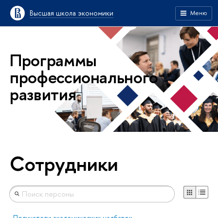
Высшая школа экономики
Меню
Программы
профессионального
развития
Сотрудники
Получатели академических надбавок