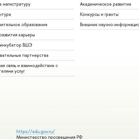
в магистратуру
Академическое развитие
нтура
Конкурсы и гранты
ительное образование
Внешние научно-информаци
развития карьеры
-инкубатор ВШЭ
вательные партнерства
ая связь и взаимодействие с
телями услуг
https://edu.gov.ru/
Министерство просвещения РФ