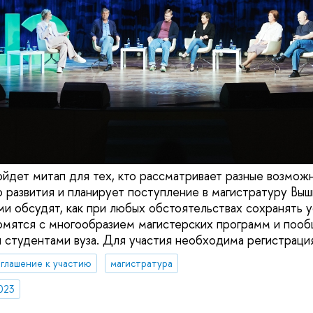
йдет митап для тех, кто рассматривает разные возмож
 развития и планирует поступление в магистратуру Выш
ми обсудят, как при любых обстоятельствах сохранять у
омятся с многообразием магистерских программ и пооб
 студентами вуза. Для участия необходима регистрация
глашение к участию
магистратура
023