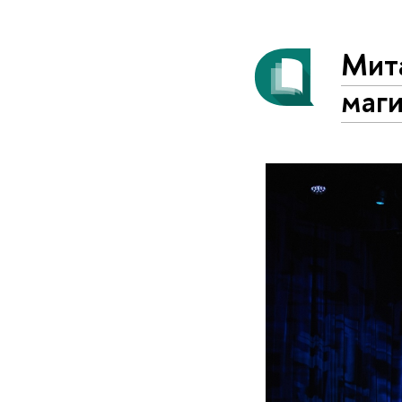
Мита
маг