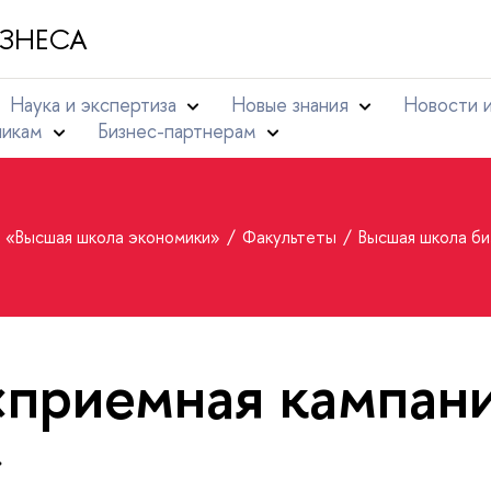
ЗНЕСА
Наука и экспертиза
Новые знания
Новости 
никам
Бизнес-партнерам
т «Высшая школа экономики»
Факультеты
Высшая школа б
«приемная кампан
»