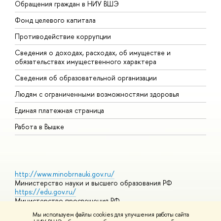
Обращения граждан в НИУ ВШЭ
А
Фонд целевого капитала
Д
Противодействие коррупции
Ц
Сведения о доходах, расходах, об имуществе и
Б
обязательствах имущественного характера
О
Сведения об образовательной организации
О
Людям с ограниченными возможностями здоровья
Единая платежная страница
Работа в Вышке
http://www.minobrnauki.gov.ru/
Министерство науки и высшего образования РФ
https://edu.gov.ru/
Министерство просвещения РФ
https://elearning.hse.ru/mooc
Мы используем файлы cookies для улучшения работы сайта
Массовые открытые онлайн-курсы