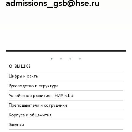
admissions_gsb@hse.ru
О ВЫШКЕ
Цифры и факты
Л
Руководство и структура
Д
Устойчивое развитие в НИУ ВШЭ
О
Преподаватели и сотрудники
П
Корпуса и общежития
В
Закупки
П