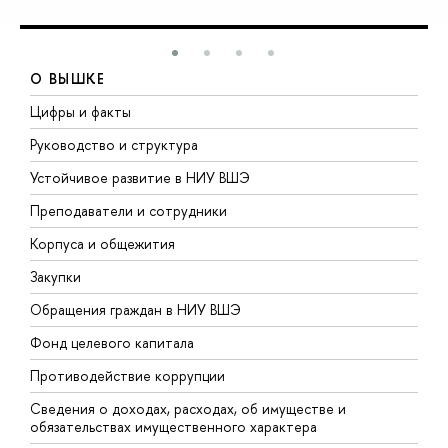
О ВЫШКЕ
Цифры и факты
Л
Руководство и структура
Д
Устойчивое развитие в НИУ ВШЭ
О
Преподаватели и сотрудники
П
Корпуса и общежития
В
Закупки
П
Обращения граждан в НИУ ВШЭ
А
Фонд целевого капитала
Д
Противодействие коррупции
Ц
Сведения о доходах, расходах, об имуществе и
Б
обязательствах имущественного характера
О