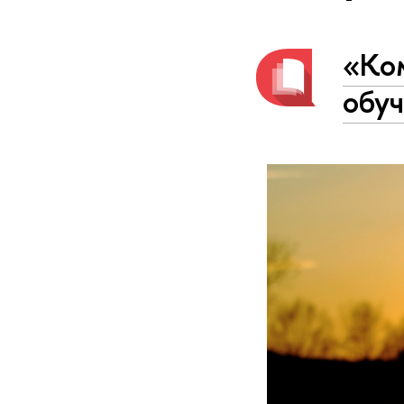
«Ко
обуч