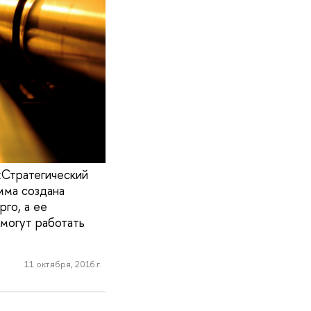
«Стратегический
мма создана
го, а ее
смогут работать
11 октября, 2016 г.