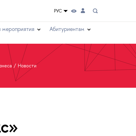
РУС
и мероприятия
Абитуриентам
изнеса
Новости
кс»