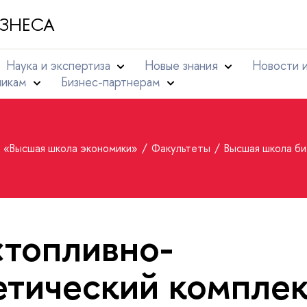
ЗНЕСА
Наука и экспертиза
Новые знания
Новости 
никам
Бизнес-партнерам
т «Высшая школа экономики»
Факультеты
Высшая школа б
«топливно-
етический компле