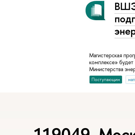
ВШЭ
подг
эне
Магистерская про
комплексе» будет 
Министерства энер
Поступающим
маг
119049, Моск