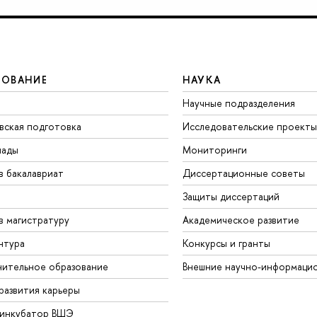
ЗОВАНИЕ
НАУКА
Научные подразделения
вская подготовка
Исследовательские проекты
иады
Мониторинги
в бакалавриат
Диссертационные советы
Защиты диссертаций
в магистратуру
Академическое развитие
нтура
Конкурсы и гранты
ительное образование
Внешние научно-информаци
развития карьеры
-инкубатор ВШЭ