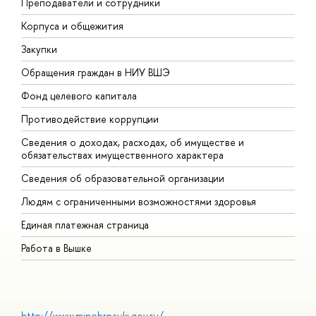
Преподаватели и сотрудники
П
Корпуса и общежития
В
Закупки
П
Обращения граждан в НИУ ВШЭ
А
Фонд целевого капитала
Д
Противодействие коррупции
Ц
Сведения о доходах, расходах, об имуществе и
Б
обязательствах имущественного характера
О
Сведения об образовательной организации
О
Людям с ограниченными возможностями здоровья
Единая платежная страница
Работа в Вышке
http://www.minobrnauki.gov.ru/