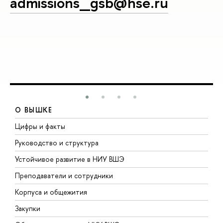
admissions_gsb@hse.ru
О ВЫШКЕ
Цифры и факты
Л
Руководство и структура
Д
Устойчивое развитие в НИУ ВШЭ
О
Преподаватели и сотрудники
П
Корпуса и общежития
В
Закупки
П