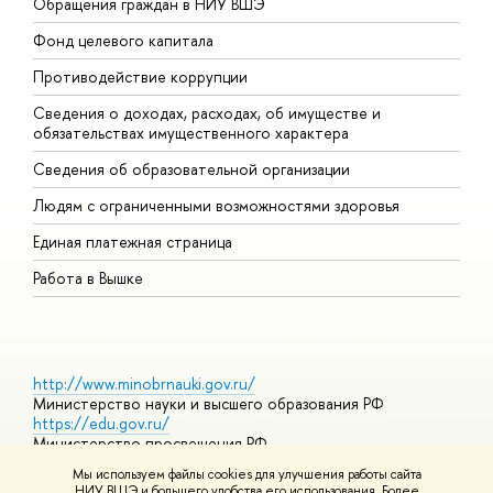
Обращения граждан в НИУ ВШЭ
А
Фонд целевого капитала
Д
Противодействие коррупции
Ц
Сведения о доходах, расходах, об имуществе и
Б
обязательствах имущественного характера
О
Сведения об образовательной организации
О
Людям с ограниченными возможностями здоровья
Единая платежная страница
Работа в Вышке
http://www.minobrnauki.gov.ru/
Министерство науки и высшего образования РФ
https://edu.gov.ru/
Министерство просвещения РФ
https://elearning.hse.ru/mooc
Мы используем файлы cookies для улучшения работы сайта
Массовые открытые онлайн-курсы
НИУ ВШЭ и большего удобства его использования. Более