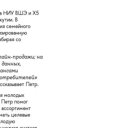
са НИУ ВШЭ и Х5
кутии. В
тия семейного
изированную
збирая со
лайн-продажи; на
 данных,
юансами
потребителей»
ассказывает Петр.
ля молодых
, Петр помог
— ассортимент
имать целевые
молодую
циалист считает