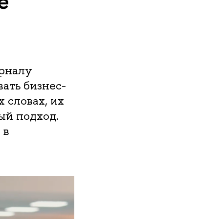
е
урналу
ать бизнес-
 словах, их
ый подход.
 в