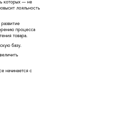
ль которых — не
повысит лояльность
 развитие
корению процесса
тения товара.
скую базу.
увеличить
се начинается с