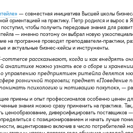
итейле»
— совместная инициатива Высшей школы бизне
ной ориентацией на практику. Петр родился и вырос в Я
поступил, чтобы получить передовые знания для разви
итейла — именно поэтому он выбрал новую узкоспециал
ие на программе проводят преподаватели-практики, ра
ые и актуальные бизнес-кейсы и инструменты.
E-commerce рассказывают, когда и как внедрять он
й аналитике можно узнать все о сборе и хранении
по управлению предприятием ритейла делятся н
сфере розничной торговли; предмет «Поведение 
, — р
понимать психологию и мотивацию покупок»
ющие приемы и опыт профессионалов особенно ценен д
ученные знания можно сразу применить на практике. Так
ть ценообразование, диверсифицировать поставщиков 
определиться с позиционированием и начать лучше пон
нности, акцентировано включив в число потребителей 
ым главным итогом первого года обучения молодой спе