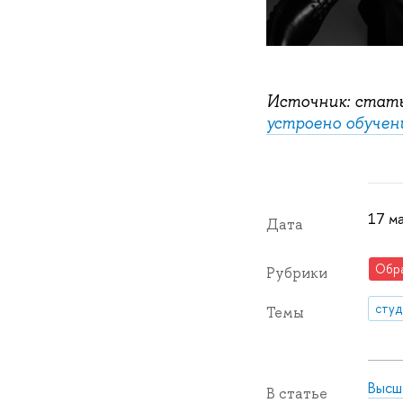
Источник: стат
устроено обучен
17 ма
Дата
Обр
Рубрики
сту
Темы
Высш
В статье