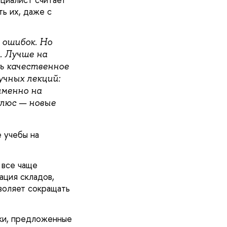
ь их, даже с
 ошибок. Но
. Лучше на
ь качественное
учных лекций:
именно на
плюс — новые
 учебы на
 все чаще
ация складов,
зволяет сокращать
дки, предложенные