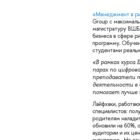
«Менеджмент в р
Group с максималь
магистратуру ВШБ 
бизнеса в сфере р
программу. Обучен
студентами реальн
«В рамках курса 
парах по цифрово
преподаватели 
деятельности в 
помогает лучше 
Лайфхаки, работа
специалистов: пол
родителям налади
обновили на 60%, 
аудитории и их це
аудиторию. Но сам