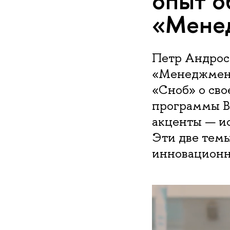
опыт о
«Менед
Петр Андрос
«Менеджмент
«Сноб» о сво
программы В
акценты — и
Эти две темы
инновационн