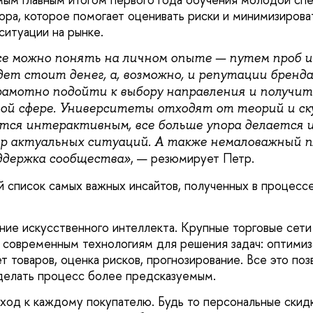
ора, которое помогает оценивать риски и минимизироват
ситуации на рынке.
се можно понять на личном опыте — путем проб и
ет стоит денег, а, возможно, и репутации бренда
рамотно подойти к выбору направления и получит
той сфере. Университеты отходят от теорий и ск
тся интерактивным, все больше упора делается 
ор актуальных ситуаций. А также немаловажный 
, — резюмирует Петр.
ддержка сообщества»
й список самых важных инсайтов, полученных в процессе
ние искусственного интеллекта. Крупные торговые сети
 современным технологиям для решения задач: оптимиз
ет товаров, оценка рисков, прогнозирование. Все это по
делать процесс более предсказуемым.
ход к каждому покупателю. Будь то персональные ски