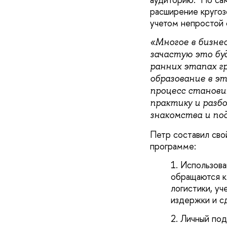
расширение кругоз
учетом непростой 
«Многое в бизне
зачастую это буд
ранних этапах г
образование в э
процесс станови
практику и разб
знакомства и по
Петр составил сво
программе:
Использова
обращаются к
логистики, уч
издержки и с
Личный под