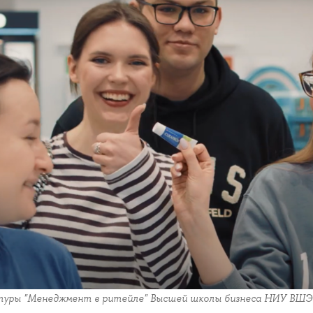
уры "Менеджмент в ритейле" Высшей школы бизнеса НИУ ВШЭ