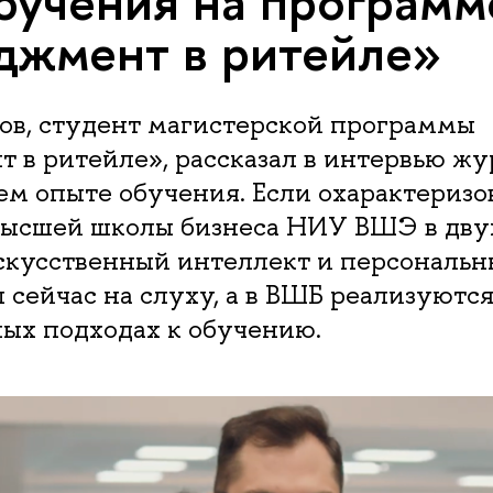
бучения на программ
жмент в ритейле»
ов, студент магистерской программы
 в ритейле», рассказал в интервью ж
ем опыте обучения. Если охарактеризов
ысшей школы бизнеса НИУ ВШЭ в двух
скусственный интеллект и персональн
 сейчас на слуху, а в ВШБ реализуются
ых подходах к обучению.