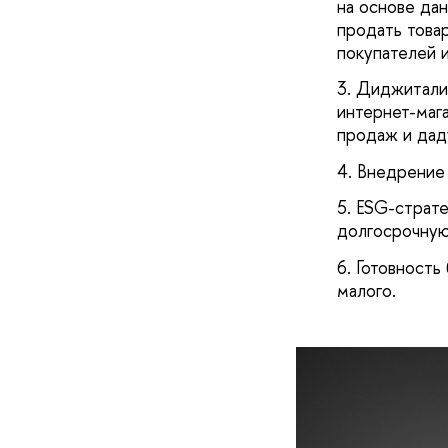
на основе дан
продать това
покупателей 
Диджитализ
интернет-маг
продаж и дад
Внедрение 
ESG-страте
долгосрочную
Готовность
малого.