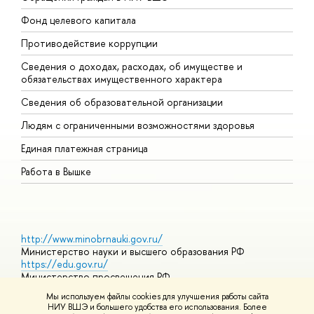
Фонд целевого капитала
Д
Противодействие коррупции
Ц
Сведения о доходах, расходах, об имуществе и
Б
обязательствах имущественного характера
О
Сведения об образовательной организации
О
Людям с ограниченными возможностями здоровья
Единая платежная страница
Работа в Вышке
http://www.minobrnauki.gov.ru/
Министерство науки и высшего образования РФ
https://edu.gov.ru/
Министерство просвещения РФ
https://elearning.hse.ru/mooc
Мы используем файлы cookies для улучшения работы сайта
Массовые открытые онлайн-курсы
НИУ ВШЭ и большего удобства его использования. Более