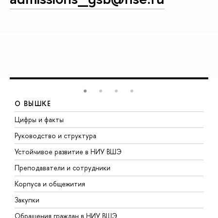
О ВЫШКЕ
Цифры и факты
Л
Руководство и структура
Д
Устойчивое развитие в НИУ ВШЭ
О
Преподаватели и сотрудники
П
Корпуса и общежития
В
Закупки
П
Обращения граждан в НИУ ВШЭ
А