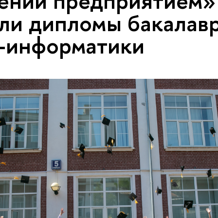
ении предприятием»
ли дипломы бакалав
-информатики