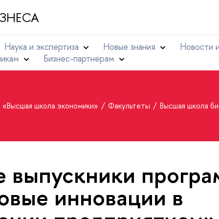
ЗНЕСА
Наука и экспертиза
Новые знания
Новости 
никам
Бизнес-партнерам
т «Высшая школа экономики»
Факультеты
Высшая школа б
 выпускники прогр
вые инновации в