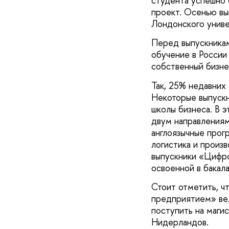
студента успешно 
проект. Осенью вы
Лондонского униве
Перед выпускника
обучение в России
собственный бизне
Так, 25% недавних
Некоторые выпускн
школы бизнеса. В 
двум направлениям
англоязычные прог
логистика и произ
выпускники «Цифро
освоенной в бакала
Стоит отметить, ч
предприятием» вел
поступить на маги
Нидерландов.