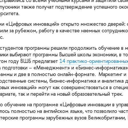
справились со всеми учебными курсами и защитили сво
пускники также получат подтверждение успешного око
рситета.
ми «Цифровых инноваций» открыто множество дверей: 
 или за рубежом, работу в качестве наемных сотруднико
с.
 студентов программы решили продолжить обучение в м
ики выбирают программы Высшей школы экономики, в то
этом году ВШБ предлагает
14 практико-ориентированны
 подготовки – «Менеджмент» и «Бизнес-информатика», 
раммы и две в полностью онлайн-формате. Маркетинг 
водственные системы, бизнес-информатика и аналитика 
вых инноваций» могут как совершенствоваться в специ
вриате, так и перейти на новый образовательный трек.
то обучение на программе «Цифровые инновации в упра
ось полностью на английском языке, что позволило час
стерские программы зарубежных вузов Великобритании, 