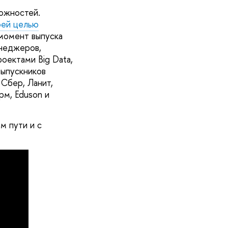
ложностей.
оей целью
момент выпуска
енеджеров,
оектами Big Data,
выпускников
Сбер, Ланит,
рм, Eduson и
м пути и с