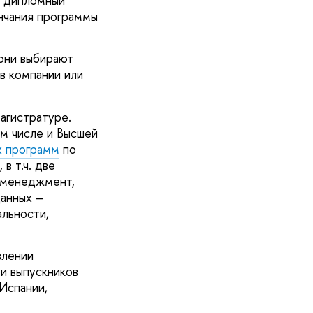
й дипломный
нчания программы
они выбирают
в компании или
агистратуре.
м числе и Высшей
х программ
по
в т.ч. две
и менеджмент,
данных –
альности,
влении
ти выпускников
Испании,