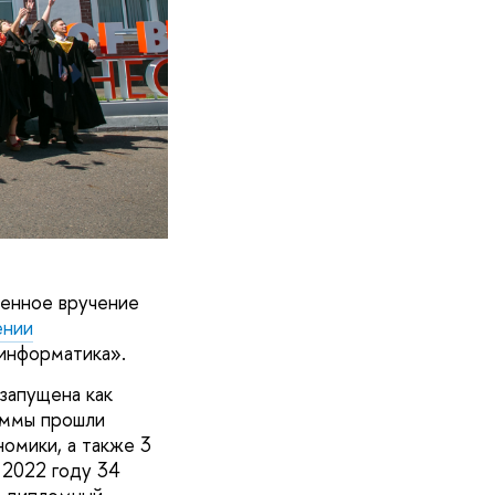
енное вручение
ении
-информатика».
запущена как
аммы прошли
номики, а также 3
 2022 году 34