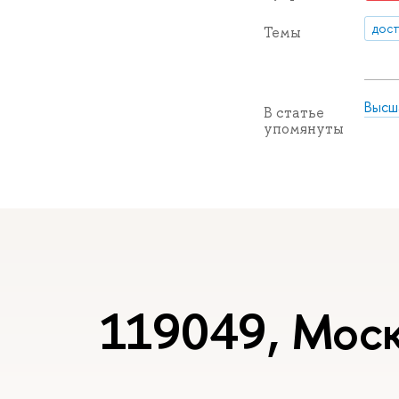
дос
Темы
Высш
В статье
упомянуты
119049, Моск