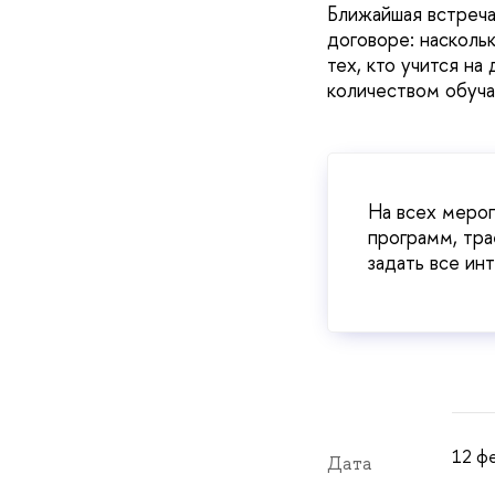
Ближайшая встреча
договоре: насколь
тех, кто учится н
количеством обуч
На всех меро
программ, тра
задать все ин
12 фе
Дата