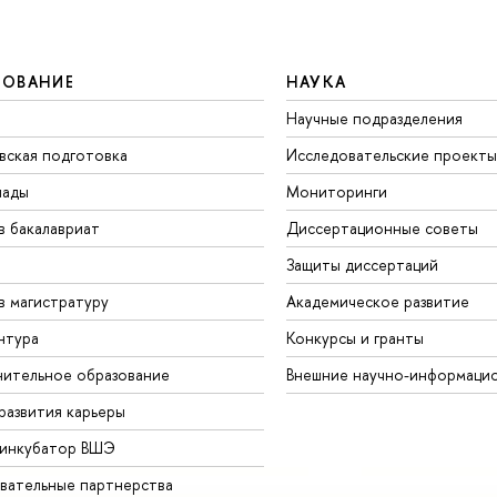
ЗОВАНИЕ
НАУКА
Научные подразделения
вская подготовка
Исследовательские проекты
иады
Мониторинги
в бакалавриат
Диссертационные советы
Защиты диссертаций
в магистратуру
Академическое развитие
нтура
Конкурсы и гранты
ительное образование
Внешние научно-информаци
развития карьеры
-инкубатор ВШЭ
вательные партнерства