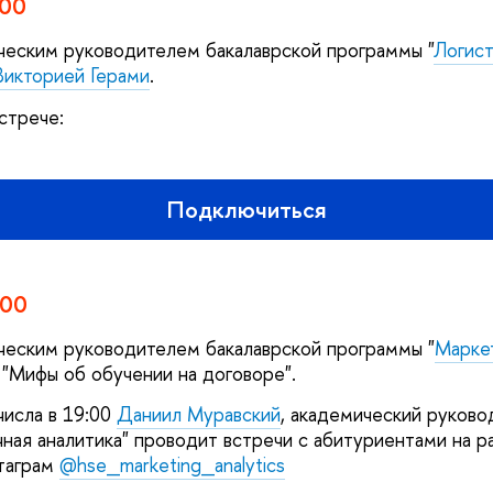
:00
ческим руководителем бакалаврской программы "
Логист
икторией Герами
.
стрече:
Подключиться
:00
ческим руководителем бакалаврской программы "
Маркет
у "Мифы об обучении на договоре".
исла в 19:00
Даниил Муравский
, академический руков
чная аналитика" проводит встречи с абитуриентами на р
таграм
@hse_marketing_analytics