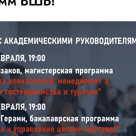
амм ВШБ!