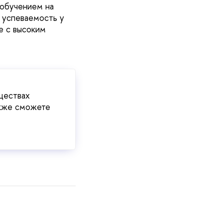
 обучением на
 успеваемость у
е с высоким
ществах
акже сможете