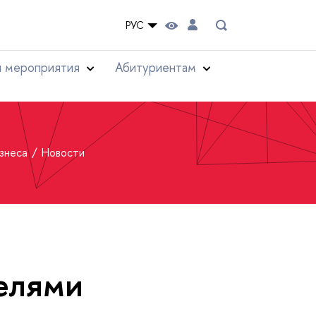
РУС
и мероприятия
Абитуриентам
изнеса
Новости
елями