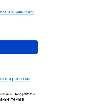
ика и управление
инг и рыночная
одитель программы
азные темы в