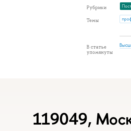
Пос
Рубрики
про
Темы
Высш
В статье
упомянуты
119049, Моск