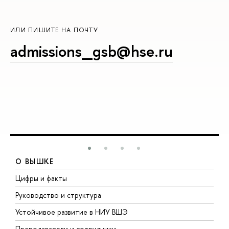
ИЛИ ПИШИТЕ НА ПОЧТУ
admissions_gsb@hse.ru
О ВЫШКЕ
Цифры и факты
Л
Руководство и структура
Д
Устойчивое развитие в НИУ ВШЭ
О
Преподаватели и сотрудники
П