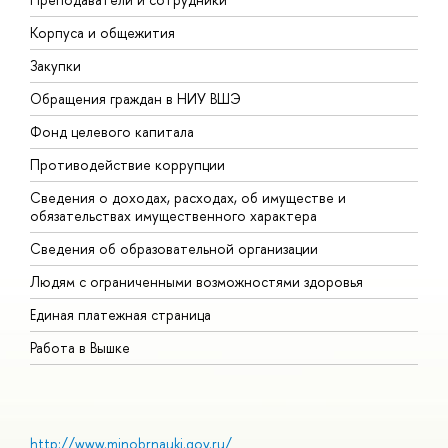
Корпуса и общежития
В
Закупки
П
Обращения граждан в НИУ ВШЭ
А
Фонд целевого капитала
Д
Противодействие коррупции
Ц
Сведения о доходах, расходах, об имуществе и
Б
обязательствах имущественного характера
О
Сведения об образовательной организации
О
Людям с ограниченными возможностями здоровья
Единая платежная страница
Работа в Вышке
http://www.minobrnauki.gov.ru/