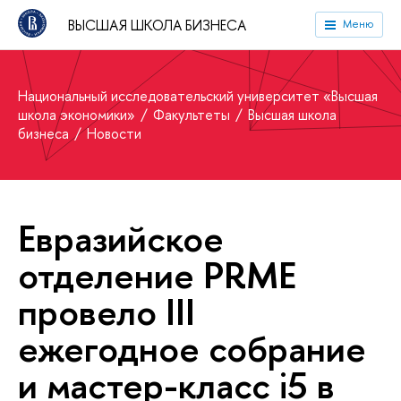
ВЫСШАЯ ШКОЛА БИЗНЕСА
Меню
Национальный исследовательский университет «Высшая
школа экономики»
Факультеты
Высшая школа
бизнеса
Новости
Евразийское
отделение PRME
провело III
ежегодное собрание
и мастер-класс i5 в