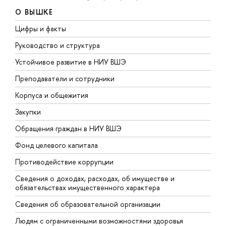
О ВЫШКЕ
Цифры и факты
Л
Руководство и структура
Д
Устойчивое развитие в НИУ ВШЭ
О
Преподаватели и сотрудники
П
Корпуса и общежития
В
Закупки
П
Обращения граждан в НИУ ВШЭ
А
Фонд целевого капитала
Д
Противодействие коррупции
Ц
Сведения о доходах, расходах, об имуществе и
Б
обязательствах имущественного характера
О
Сведения об образовательной организации
О
Людям с ограниченными возможностями здоровья