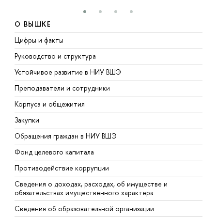
О ВЫШКЕ
Цифры и факты
Л
Руководство и структура
Д
Устойчивое развитие в НИУ ВШЭ
О
Преподаватели и сотрудники
П
Корпуса и общежития
В
Закупки
П
Обращения граждан в НИУ ВШЭ
А
Фонд целевого капитала
Д
Противодействие коррупции
Ц
Сведения о доходах, расходах, об имуществе и
Б
обязательствах имущественного характера
О
Сведения об образовательной организации
О