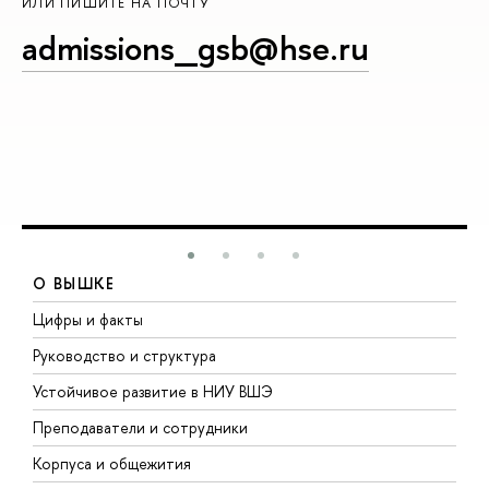
ИЛИ ПИШИТЕ НА ПОЧТУ
admissions_gsb@hse.ru
О ВЫШКЕ
Цифры и факты
Л
Руководство и структура
Д
Устойчивое развитие в НИУ ВШЭ
О
Преподаватели и сотрудники
П
Корпуса и общежития
В