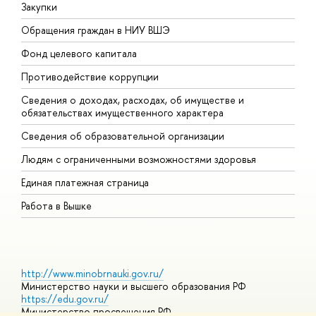
Закупки
П
Обращения граждан в НИУ ВШЭ
А
Фонд целевого капитала
Д
Противодействие коррупции
Ц
Сведения о доходах, расходах, об имуществе и
Б
обязательствах имущественного характера
О
Сведения об образовательной организации
О
Людям с ограниченными возможностями здоровья
Единая платежная страница
Работа в Вышке
http://www.minobrnauki.gov.ru/
Министерство науки и высшего образования РФ
https://edu.gov.ru/
Министерство просвещения РФ