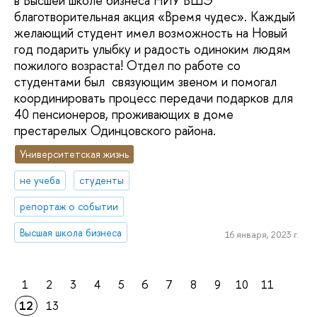
в Высшей школе бизнеса НИУ ВШЭ
благотворительная акция «Время чудес». Каждый
желающий студент имел возможность на Новый
год подарить улыбку и радость одиноким людям
пожилого возраста! Отдел по работе со
студентами был связующим звеном и помогал
координировать процесс передачи подарков для
40 пенсионеров, проживающих в доме
престарелых Одинцовского района.
Университетская жизнь
не учеба
студенты
репортаж о событии
Высшая школа бизнеса
16 января, 2023 г.
1
2
3
4
5
6
7
8
9
10
11
12
13