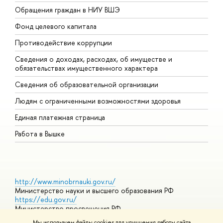
Обращения граждан в НИУ ВШЭ
А
Фонд целевого капитала
Д
Противодействие коррупции
Ц
Сведения о доходах, расходах, об имуществе и
Б
обязательствах имущественного характера
О
Сведения об образовательной организации
О
Людям с ограниченными возможностями здоровья
Единая платежная страница
Работа в Вышке
http://www.minobrnauki.gov.ru/
Министерство науки и высшего образования РФ
https://edu.gov.ru/
Министерство просвещения РФ
https://elearning.hse.ru/mooc
Мы используем файлы cookies для улучшения работы сайта