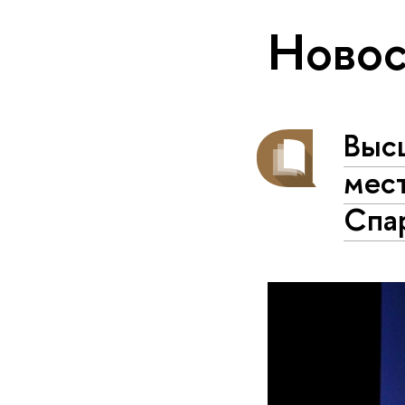
Новос
Высш
мест
Спа