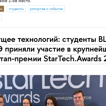
чное 1-ое место.
нь
студенты
репортаж о событии
ущее технологий: студенты 
 приняли участие в крупней
тап-премии StarTech.Awards