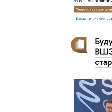
заняла безоговоро
Университетская жиз
Высшая школа бизнеса
Буд
ВШЭ
стар