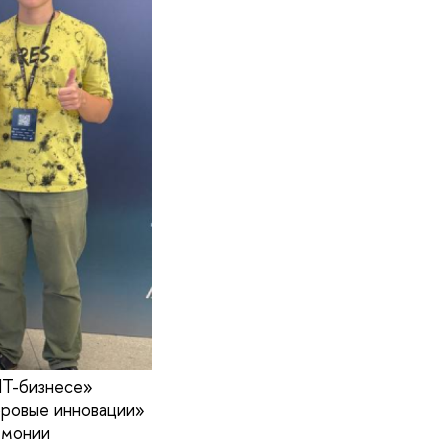
ИТ-бизнесе»
фровые инновации»
емонии