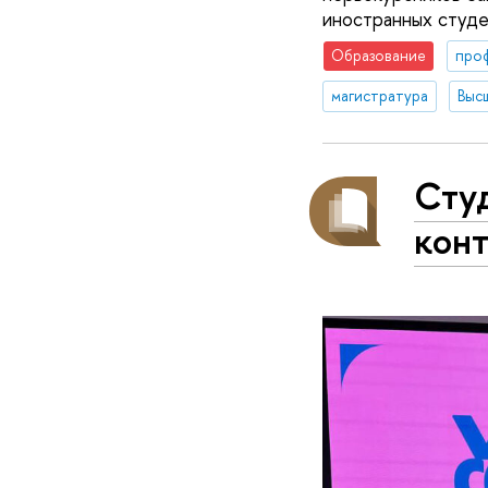
иностранных студе
Образование
про
магистратура
Выс
Сту
конт