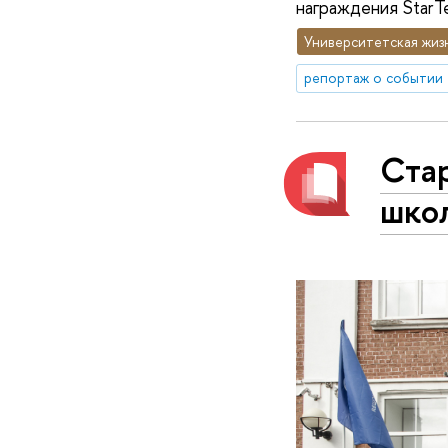
награждения StarT
Университетская жиз
репортаж о событии
Стар
шко