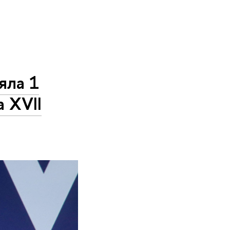
яла 1
 XVII