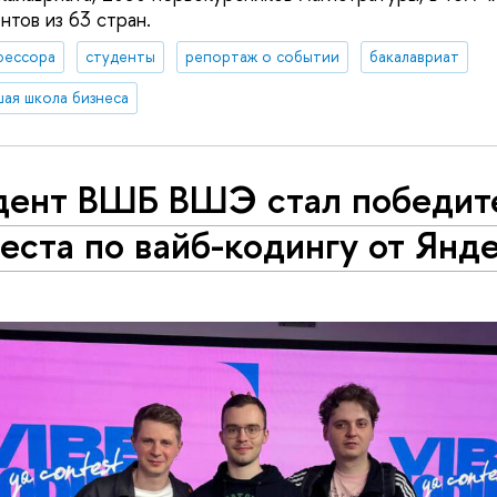
нтов из 63 стран.
фессора
студенты
репортаж о событии
бакалавриат
шая школа бизнеса
дент ВШБ ВШЭ стал победит
еста по вайб-кодингу от Янд