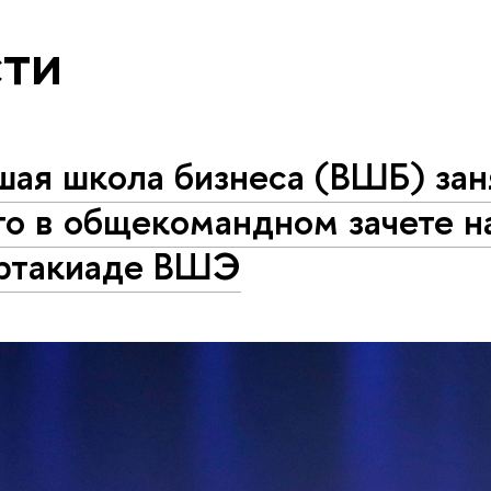
ти
ая школа бизнеса (ВШБ) зан
о в общекомандном зачете на
ртакиаде ВШЭ