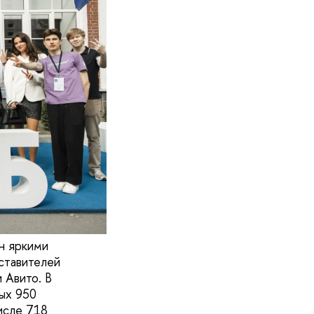
н яркими
ставителей
 Авито. В
ых 950
исле 718