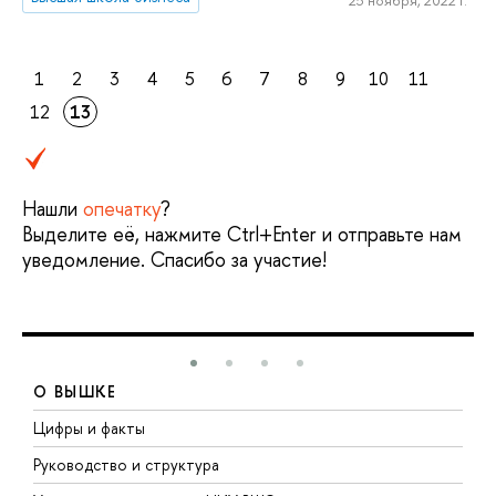
1
2
3
4
5
6
7
8
9
10
11
12
13
Нашли
опечатку
?
Выделите её, нажмите Ctrl+Enter и отправьте нам
уведомление. Спасибо за участие!
О ВЫШКЕ
Цифры и факты
Л
Руководство и структура
Д