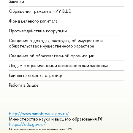
Закупки
П
Обращения граждан в НИУ ВШЭ
А
Фонд целевого капитала
Д
Противодействие коррупции
Ц
Сведения о доходах, расходах, об имуществе и
Б
обязательствах имущественного характера
О
Сведения об образовательной организации
О
Людям с ограниченными возможностями здоровья
Единая платежная страница
Работа в Вышке
http://www.minobrnauki.gov.ru/
Министерство науки и высшего образования РФ
https://edu.gov.ru/
Министерство просвещения РФ